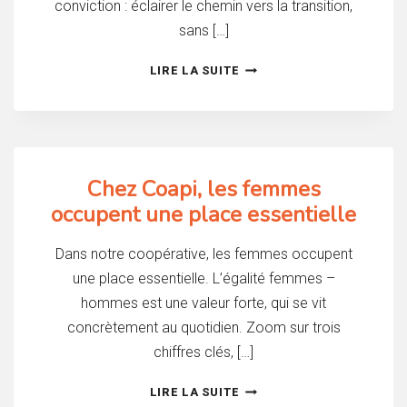
conviction : éclairer le chemin vers la transition,
sans […]
PORTRAIT
LIRE LA SUITE
DE
PASCAL
SCHULTIS,
CONSULTANT,
FORMATEUR
ET
Chez Coapi, les femmes
FACILITATEUR
occupent une place essentielle
RSE
Dans notre coopérative, les femmes occupent
une place essentielle. L’égalité femmes –
hommes est une valeur forte, qui se vit
concrètement au quotidien. Zoom sur trois
chiffres clés, […]
CHEZ
LIRE LA SUITE
COAPI,