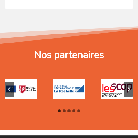
LES
FEMMES
OCCUPENT
UNE
PLACE
ESSENTIELLE
Nos partenaires