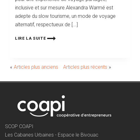
inclusive et sur mesure.Alexandra Warmé est
adepte du slow tourisme, un mode de voyage
alternatif, respectueux de [...]
LIRE LA SUITE
Navigation
Articles plus anciens
Articles plus récents
des
articles
SCOP COAPI
Les Cabanes Urbaines - Espace le Bivouac