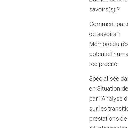
savoirs(s) ?
Comment partag
de savoirs ?
Membre du ré
potentiel humai
réciprocité.
Spécialisée d
en Situation d
par l’Analyse d
sur les transi
prestations de 