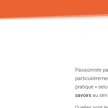
Passionnée par
particulièreme
pratique » selo
savoirs
au sens
Quelles sont l