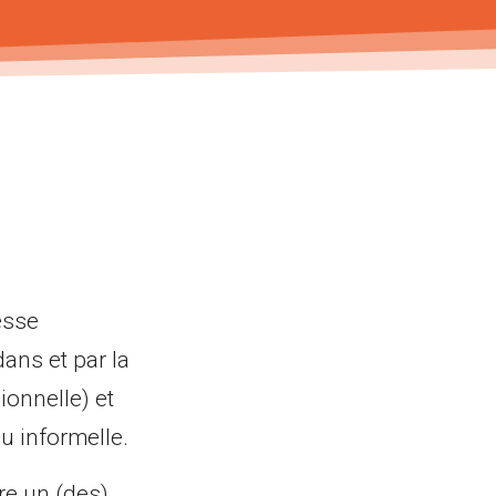
esse
ans et par la
ionnelle) et
u informelle.
re un (des)