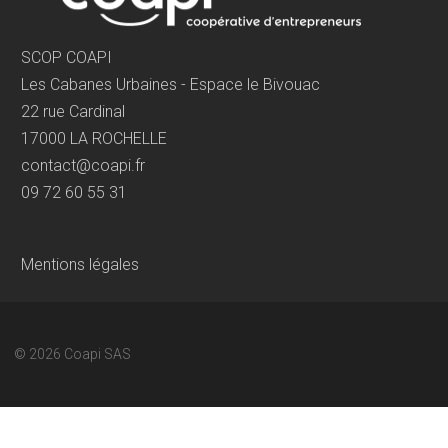
SCOP COAPI
Les Cabanes Urbaines - Espace le Bivouac
22 rue Cardinal
17000 LA ROCHELLE
contact@coapi.fr
09 72 60 55 31
Mentions légales
© 2026
Coapi SAS