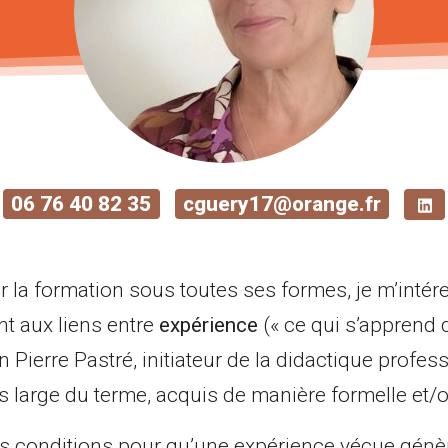
06 76 40 82 35
cguery17@orange.fr
 la formation sous toutes ses formes, je m’intér
nt aux liens entre
expérience
(« ce qui s’apprend d
n Pierre Pastré, initiateur de la didactique profess
 large du terme, acquis de manière formelle et/o
es conditions pour qu’une expérience vécue génè