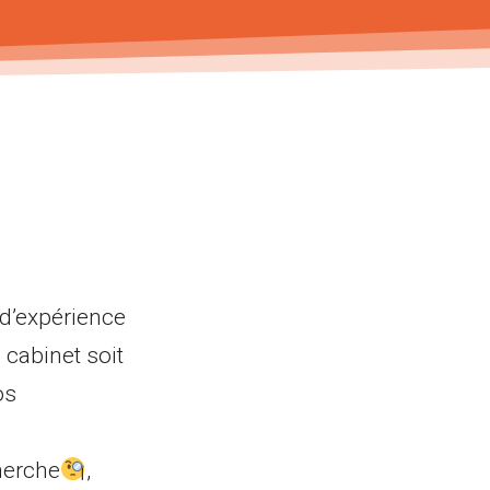
 d’expérience
 cabinet soit
os
herche
,