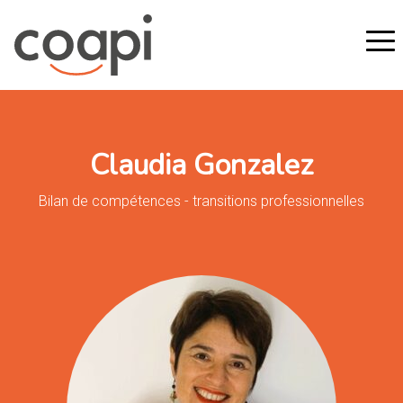
Claudia Gonzalez
Bilan de compétences - transitions professionnelles