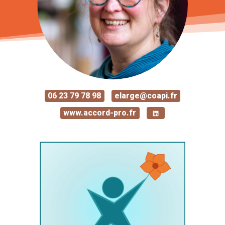
06 23 79 78 98
elarge@coapi.fr
www.accord-pro.fr