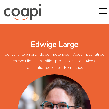
Edwige Large
Consultante en bilan de compétences – Accompagnatrice
en évolution et transition professionnelle – Aide à
l’orientation scolaire – Formatrice