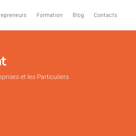
repreneurs
Formation
Blog
Contacts
t
ises et les Particuliers