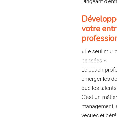
Dirigeant d’ent
Développer
votre ent
profession
« Le seul mur 
pensées »
Le coach prof
émerger les de
que les talent
C’est un métier
management, s
vécues et géré