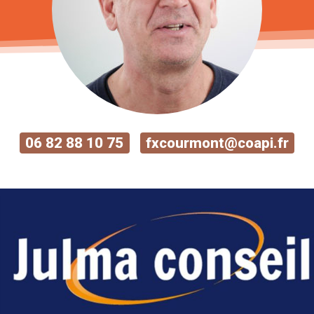
06 82 88 10 75
fxcourmont@coapi.fr