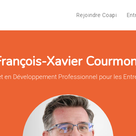
Rejoindre Coapi
Ent
François-Xavier Courmon
en Développement Professionnel pour les Entrepr