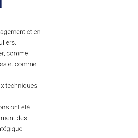
nagement et en
liers.
ger, comme
ines et comme
ux techniques
ns ont été
ement des
atégique-