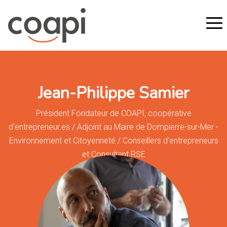
Jean-Philippe Samier
Président Fondateur de COAPI, coopérative
d'entrepreneur.es / Adjoint au Maire de Dompierre-sur-Mer -
Environnement et Citoyenneté / Conseillers d'entrepreneurs
et Consultant RSE