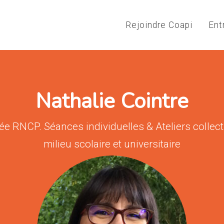
Rejoindre Coapi
Ent
Nathalie Cointre
 RNCP. Séances individuelles & Ateliers collectifs
milieu scolaire et universitaire