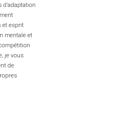
s d’adaptation
iment
 et esprit
on mentale et
 compétition
, je vous
nt de
propres