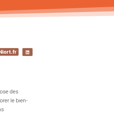
ort.fr
opose des
rer le bien-
ns