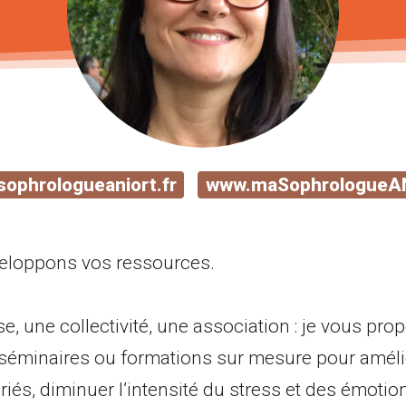
ophrologueaniort.fr
www.maSophrologueANi
eloppons vos ressources.
se, une collectivité, une association : je vous pr
 séminaires ou formations sur mesure pour amélio
riés, diminuer l’intensité du stress et des émotio