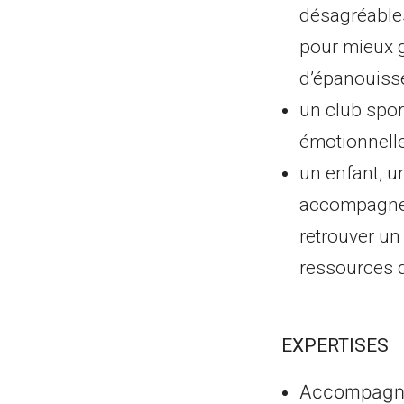
désagréables
pour mieux g
d’épanouisse
un club sport
émotionnelle,
un enfant, u
accompagne 
retrouver un
ressources 
EXPERTISES
Accompag