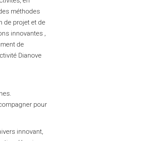
tivités, en
 des méthodes
 de projet et de
ons innovantes ,
gement de
ctivité Dianove
nes.
accompagner pour
ivers innovant,