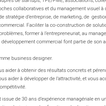
auprès de startups, TPE/PME, associations, collec
oches collaboratives et du management visuel à
e stratégie d’entreprise, de marketing, de gestion
mmercial. Faciliter la co-construction de soluti
 problèmes, former à l’entrepreneuriat, au mana
au développement commercial font partie de son a
comme business designer.
s aider à obtenir des résultats concrets et péren
s aider à développer de l’attractivité, et vous 
ompétitivité.
t issue de 30 ans d’expérience managériale en un