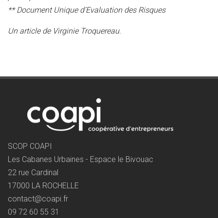
** Document Unique d’Evaluation des Risques
Un article de Virginie Troquereau.
SCOP COAPI
Les Cabanes Urbaines - Espace le Bivouac
22 rue Cardinal
17000 LA ROCHELLE
contact@coapi.fr
09 72 60 55 31