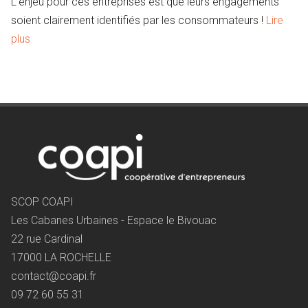
L’enjeu pour ces entreprises est que leurs engagements
soient clairement identifiés par les consommateurs !
Lire
plus
SCOP COAPI
Les Cabanes Urbaines - Espace le Bivouac
22 rue Cardinal
17000 LA ROCHELLE
contact@coapi.fr
09 72 60 55 31