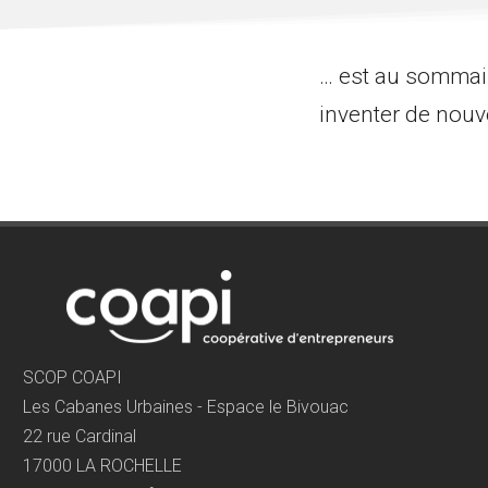
… est au sommair
inventer de nouve
SCOP COAPI
Les Cabanes Urbaines - Espace le Bivouac
22 rue Cardinal
17000 LA ROCHELLE