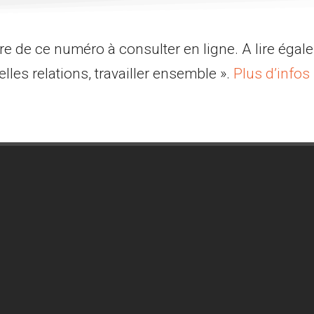
e de ce numéro à consulter en ligne. A lire égale
lles relations, travailler ensemble ».
Plus d’infos