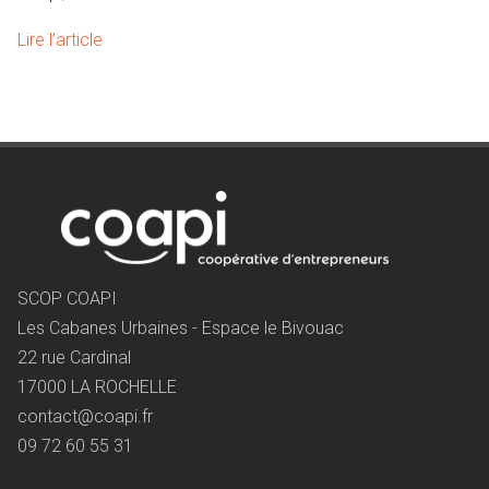
Lire l’article
SCOP COAPI
Les Cabanes Urbaines - Espace le Bivouac
22 rue Cardinal
17000 LA ROCHELLE
contact@coapi.fr
09 72 60 55 31