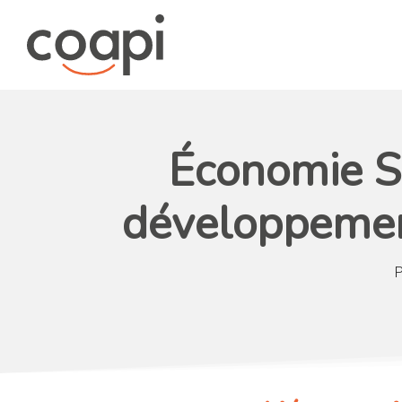
Économie Soc
développement
P