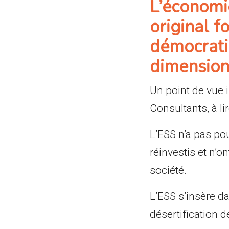
L’économie
original f
démocratiq
dimension
Un point de vue 
Consultants
, à l
L’ESS n’a pas pou
réinvestis et n’o
société.
L’ESS s’insère d
désertification d