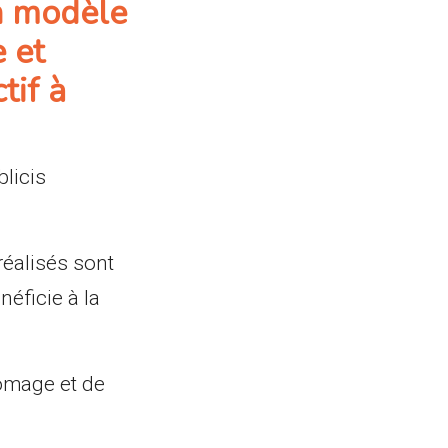
un modèle
e et
tif à
licis
réalisés sont
néficie à la
ômage et de