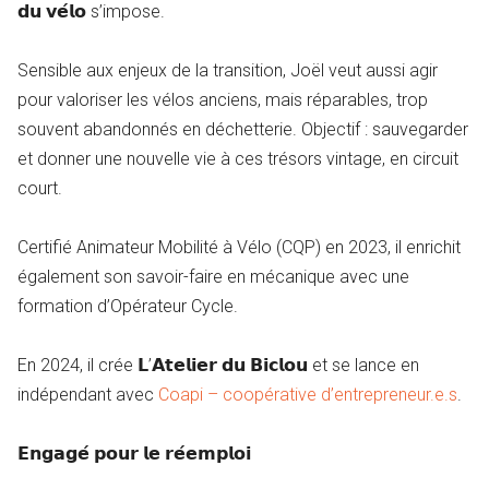
𝗱𝘂 𝘃𝗲́𝗹𝗼 s’impose.
Sensible aux enjeux de la transition, Joël veut aussi agir
pour valoriser les vélos anciens, mais réparables, trop
souvent abandonnés en déchetterie. Objectif : sauvegarder
et donner une nouvelle vie à ces trésors vintage, en circuit
court.
Certifié Animateur Mobilité à Vélo (CQP) en 2023, il enrichit
également son savoir-faire en mécanique avec une
formation d’Opérateur Cycle.
En 2024, il crée 𝗟’𝗔𝘁𝗲𝗹𝗶𝗲𝗿 𝗱𝘂 𝗕𝗶𝗰𝗹𝗼𝘂 et se lance en
indépendant avec
Coapi – coopérative d’entrepreneur.e.s
.
𝗘𝗻𝗴𝗮𝗴𝗲́ 𝗽𝗼𝘂𝗿 𝗹𝗲 𝗿𝗲́𝗲𝗺𝗽𝗹𝗼𝗶