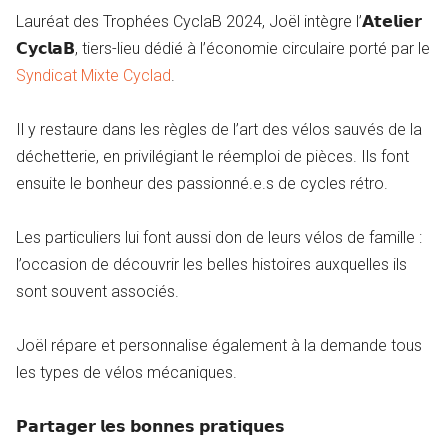
Lauréat des Trophées CyclaB 2024, Joël intègre l’𝗔𝘁𝗲𝗹𝗶𝗲𝗿
𝗖𝘆𝗰𝗹𝗮𝗕, tiers-lieu dédié à l’économie circulaire porté par le
Syndicat Mixte Cyclad
.
Il y restaure dans les règles de l’art des vélos sauvés de la
déchetterie, en privilégiant le réemploi de pièces. Ils font
ensuite le bonheur des passionné.e.s de cycles rétro.
Les particuliers lui font aussi don de leurs vélos de famille :
l’occasion de découvrir les belles histoires auxquelles ils
sont souvent associés.
Joël répare et personnalise également à la demande tous
les types de vélos mécaniques.
𝗣𝗮𝗿𝘁𝗮𝗴𝗲𝗿 𝗹𝗲𝘀 𝗯𝗼𝗻𝗻𝗲𝘀 𝗽𝗿𝗮𝘁𝗶𝗾𝘂𝗲𝘀