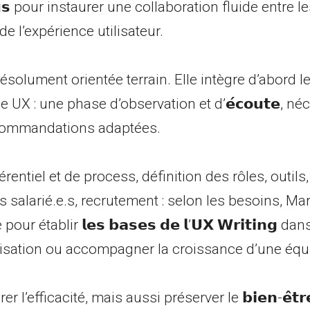
𝘀𝘂𝘀 pour instaurer une collaboration fluide entre l
e l’expérience utilisateur.
ésolument orientée terrain. Elle intègre d’abord l
UX : une phase d’observation et d’𝗲́𝗰𝗼𝘂𝘁𝗲, né
commandations adaptées.
érentiel et de process, définition des rôles, outil
salarié.e.s, recrutement : selon les besoins, Ma
our établir 𝗹𝗲𝘀 𝗯𝗮𝘀𝗲𝘀 𝗱𝗲 𝗹’𝗨𝗫 𝗪𝗿𝗶𝘁𝗶𝗻𝗴 da
nisation ou accompagner la croissance d’une équ
er l’efficacité, mais aussi préserver le 𝗯𝗶𝗲𝗻-𝗲̂𝘁𝗿