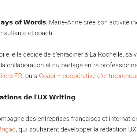
𝘆𝘀 𝗼𝗳 𝗪𝗼𝗿𝗱𝘀, Marie-Anne crée son activité
onsultante et coach.
le, elle décide de s’enraciner à La Rochelle, sa v
a collaboration et du partage entre professionnel.l
iters FR
, puis
Coapi – coopérative d’entrepreneu
𝗱𝗮𝘁𝗶𝗼𝗻𝘀 𝗱𝗲 𝗹’𝗨𝗫 𝗪𝗿𝗶𝘁𝗶𝗻𝗴
mpagne des entreprises françaises et internati
Brigad
, qui souhaitent développer la rédaction UX