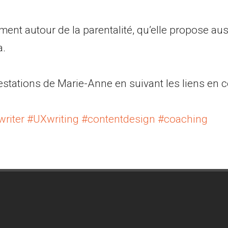
t autour de la parentalité, qu’elle propose aus
a.
estations de Marie-Anne en suivant les liens en
riter
#UXwriting
#contentdesign
#coaching