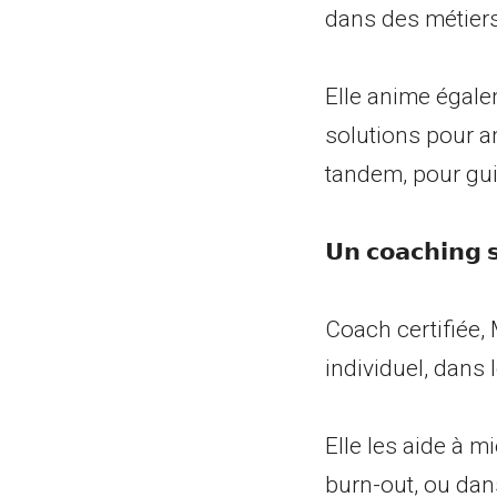
dans des métiers
Elle anime égaleme
solutions pour am
tandem, pour gui
𝗨𝗻 𝗰𝗼𝗮𝗰𝗵𝗶𝗻𝗴 𝘀
Coach certifiée,
individuel, dans leu
Elle les aide à m
burn-out, ou dan