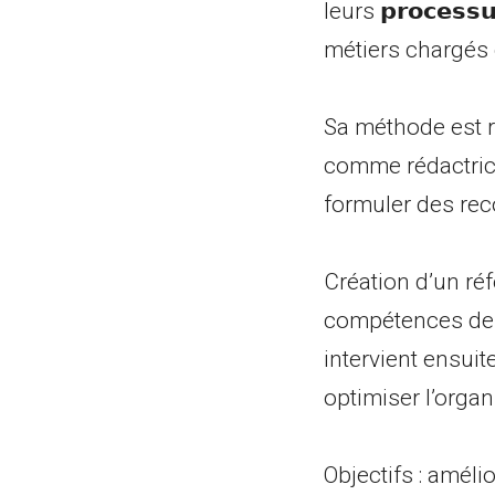
leurs 𝗽𝗿𝗼𝗰𝗲𝘀
métiers chargés d
Sa méthode est r
comme rédactrice 
formuler des re
Création d’un réf
compétences des 
intervient ensuite p
optimiser l’orga
Objectifs : amélior