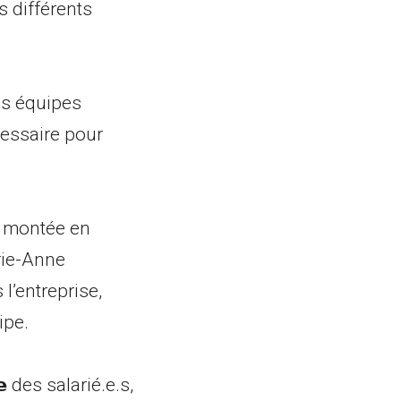
es différents
es équipes
cessaire pour
s, montée en
rie-Anne
ns l’entreprise,
ipe.
𝗲 des salarié.e.s,