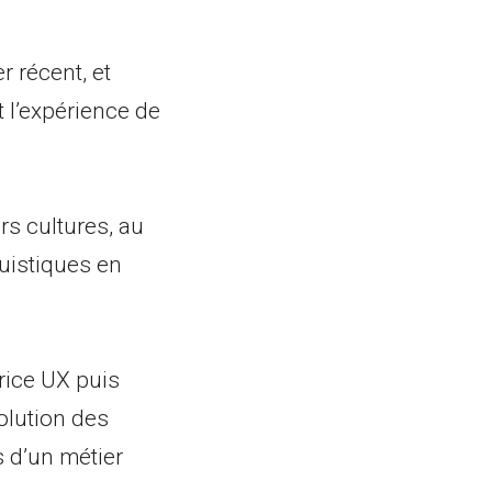
 récent, et
 l’expérience de
rs cultures, au
uistiques en
rice UX puis
olution des
s d’un métier