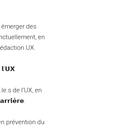
re émerger des
onctuellement, en
rédaction UX.
 𝗹’𝗨𝗫
e.s de l’UX, en
𝗿𝗶𝗲̀𝗿𝗲.
 en prévention du