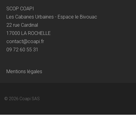
SCOP COAPI
Les Cabanes Urbaines - Espace le Bivouac
22 rue Cardinal
17000 LA ROCHELLE
contact@coapi.fr
09 72 60 55 31
Mentions légales
© 2026
Coapi SAS