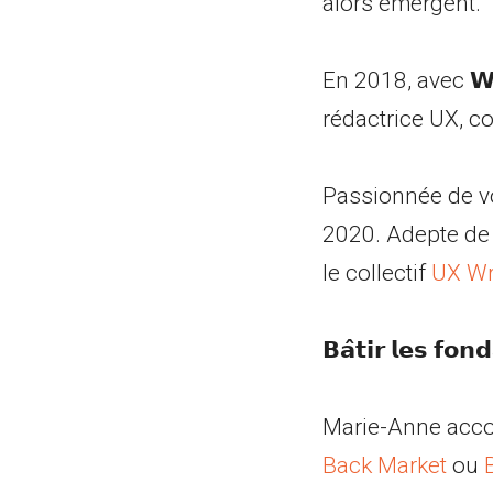
alors émergent.
En 2018, avec 𝗪
rédactrice UX, c
Passionnée de voi
2020. Adepte de l
le collectif
UX Wr
𝗕𝗮̂𝘁𝗶𝗿 𝗹𝗲𝘀 𝗳𝗼𝗻
Marie-Anne acco
Back Market
ou