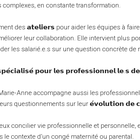
 complexes, en constante transformation.
nt des 𝗮𝘁𝗲𝗹𝗶𝗲𝗿𝘀 pour aider les équipes à fai
éliorer leur collaboration. Elle intervient plus p
der les salarié.e.s sur une question concrète de 
𝗲́𝗰𝗶𝗮𝗹𝗶𝘀𝗲́ 𝗽𝗼𝘂𝗿 𝗹𝗲𝘀 𝗽𝗿𝗼𝗳𝗲𝘀𝘀𝗶𝗼𝗻𝗻𝗲𝗹.𝗹𝗲.𝘀 𝗱
 Marie-Anne accompagne aussi les professionnel.l
rs questionnements sur leur 𝗲́𝘃𝗼𝗹𝘂𝘁𝗶𝗼𝗻 𝗱𝗲 𝗰𝗮𝗿
ieux concilier vie professionnelle et personnelle,
s le contexte d’un congé maternité ou parental.