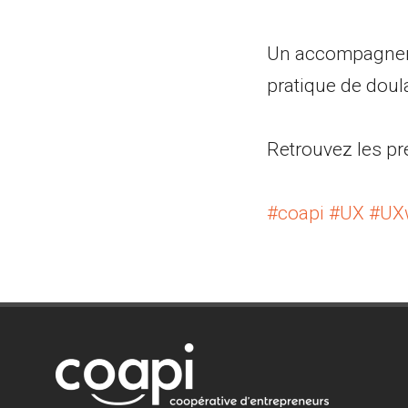
Un accompagnemen
pratique de doul
Retrouvez les pr
#coapi
#UX
#UXw