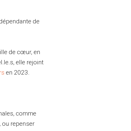
 indépendante de
ille de cœur, en
e.s, elle rejoint
rs
en 2023.
onales, comme
, ou repenser