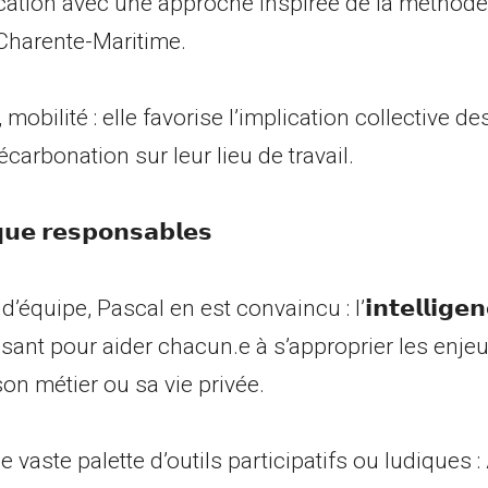
cation avec une approche inspirée de la méthode
 Charente-Maritime.
mobilité : elle favorise l’implication collective de
carbonation sur leur lieu de travail.
𝗾𝘂𝗲 𝗿𝗲𝘀𝗽𝗼𝗻𝘀𝗮𝗯𝗹𝗲𝘀
ipe, Pascal en est convaincu : l’𝗶𝗻𝘁𝗲𝗹𝗹𝗶𝗴𝗲𝗻𝗰𝗲 
ssant pour aider chacun.e à s’approprier les enjeu
son métier ou sa vie privée.
e vaste palette d’outils participatifs ou ludiques :