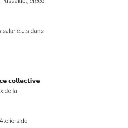
 Passalact, créée
s salarié.e.s dans
𝗼𝗹𝗹𝗲𝗰𝘁𝗶𝘃𝗲
x de la
 Ateliers de