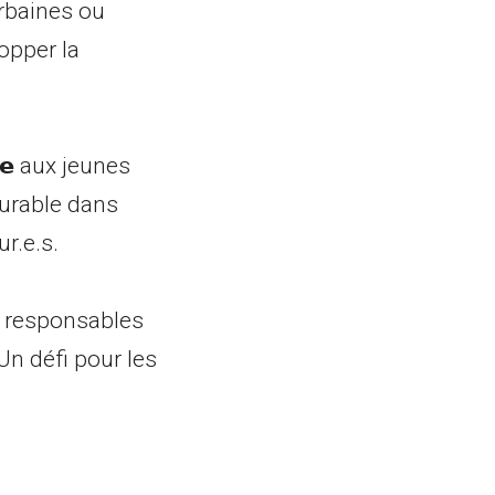
Urbaines ou
opper la
𝗿𝗲 aux jeunes
durable dans
r.e.s.
es responsables
Un défi pour les