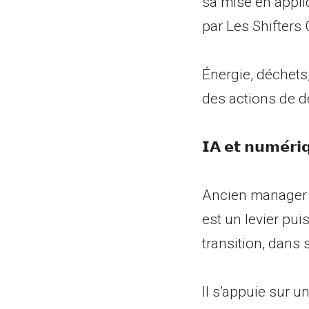
sa mise en appli
par Les Shifters
Énergie, déchets, 
des actions de dé
𝗜𝗔 𝗲𝘁 𝗻𝘂𝗺𝗲́𝗿𝗶
Ancien manager d’équ
est un levier pui
transition, dans 
Il s’appuie sur un