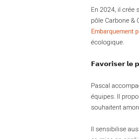
En 2024, il crée son
pôle Carbone & 
Embarquement po
écologique.
𝗙𝗮𝘃𝗼𝗿𝗶𝘀𝗲𝗿 𝗹𝗲 𝗽
Pascal accompagn
équipes. Il propose
souhaitent amorce
Il sensibilise auss