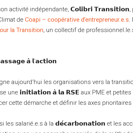
 activité indépendante, 𝗖𝗼𝗹𝗶𝗯𝗿𝗶 𝗧𝗿𝗮𝗻𝘀𝗶𝘁𝗶𝗼𝗻
Climat de
Coapi – coopérative d’entrepreneur.e.s
.
ur la Transition
, un collectif de professionnel.le.
𝗮𝘀𝘀𝗮𝗴𝗲 𝗮̀ 𝗹’𝗮𝗰𝘁𝗶𝗼𝗻
e aujourd’hui les organisations vers la transitio
 une 𝗶𝗻𝗶𝘁𝗶𝗮𝘁𝗶𝗼𝗻 𝗮̀ 𝗹𝗮 𝗥𝗦𝗘 aux PME et petit
r cette démarche et définir les axes prioritaires 
i les salarié.e.s à la 𝗱𝗲́𝗰𝗮𝗿𝗯𝗼𝗻𝗮𝘁𝗶𝗼𝗻 et l