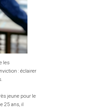
e les
viction : éclairer
s.
ès jeune pour le
 25 ans, il