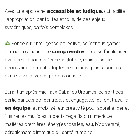
Avec une approche 𝗮𝗰𝗰𝗲𝘀𝘀𝗶𝗯𝗹𝗲 𝗲𝘁 𝗹𝘂𝗱𝗶𝗾𝘂𝗲, qui facilite
l’appropriation, par toutes et tous, de ces enjeux
systémiques, parfois complexes.
Fondé sur l’intelligence collective, ce “serious game”
permet à chacun.e de 𝗰𝗼𝗺𝗽𝗿𝗲𝗻𝗱𝗿𝗲 et de se familiariser
avec ces impacts à l’échelle globale, mais aussi de
découvrir comment adopter des usages plus raisonnés,
dans sa vie privée et professionnelle.
Durant un après-midi, aux Cabanes Urbaines, ce sont des
participant.e.s concentré.e.s et engagé.e.s, qui ont travaillé
𝗲𝗻 𝗲́𝗾𝘂𝗶𝗽𝗲, et mobilisé leur créativité pour appréhender et
illustrer les multiples impacts négatifs du numérique :
matières premières, énergies fossiles, eau, biodiversité,
dérèglement climatique ou santé humaine…