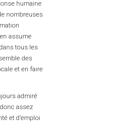
éponse humaine
e de nombreuses
rmation
 j’en assume
, dans tous les
ensemble des
cale et en faire
ujours admiré
t donc assez
ité et d’emploi