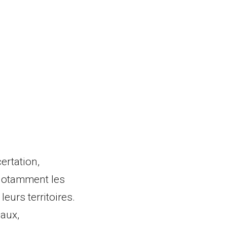
ertation,
 notamment les
eurs territoires.
iaux,