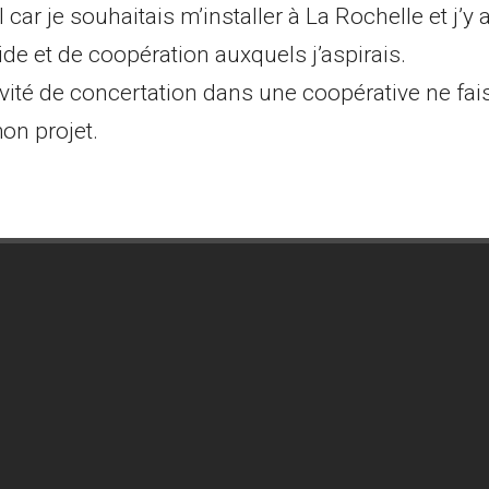
car je souhaitais m’installer à La Rochelle et j’y a
ide et de coopération auxquels j’aspirais.
vité de concertation dans une coopérative ne fais
on projet.