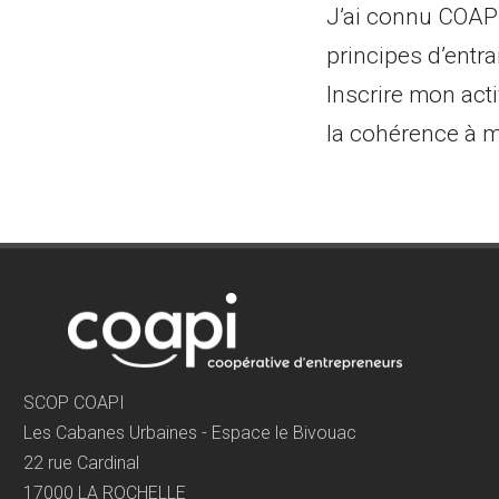
J’ai connu COAPI 
principes d’entra
Inscrire mon acti
la cohérence à m
SCOP COAPI
Les Cabanes Urbaines - Espace le Bivouac
22 rue Cardinal
17000 LA ROCHELLE