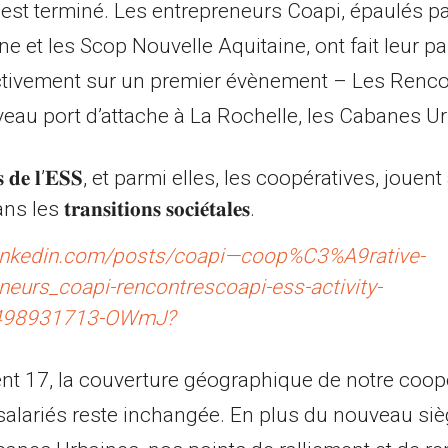
 est terminé. Les entrepreneurs Coapi, épaulés p
e et les Scop Nouvelle Aquitaine, ont fait leur pa
ectivement sur un premier évènement – Les Renco
veau port d’attache à La Rochelle, les Cabanes U
𝐫𝐢𝐬𝐞𝐬 𝐝𝐞 𝐥’𝐄𝐒𝐒, et parmi elles, les coopératives, jo
𝐫𝐚𝐧𝐬𝐢𝐭𝐢𝐨𝐧𝐬 𝐬𝐨𝐜𝐢𝐞́𝐭𝐚𝐥𝐞𝐬.
linkedin.com/posts/coapi—coop%C3%A9rative-
eurs_coapi-rencontrescoapi-ess-activity-
498931713-OWmJ?
nt 17, la couverture géographique de notre coop
salariés reste inchangée. En plus du nouveau siè