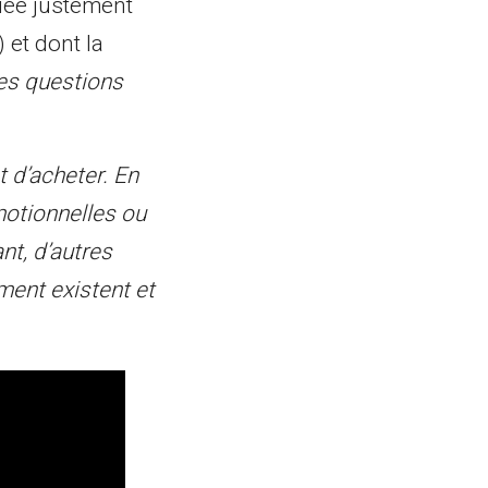
tiée justement
) et dont la
es questions
 d’acheter. En
motionnelles ou
nt, d’autres
ment existent et