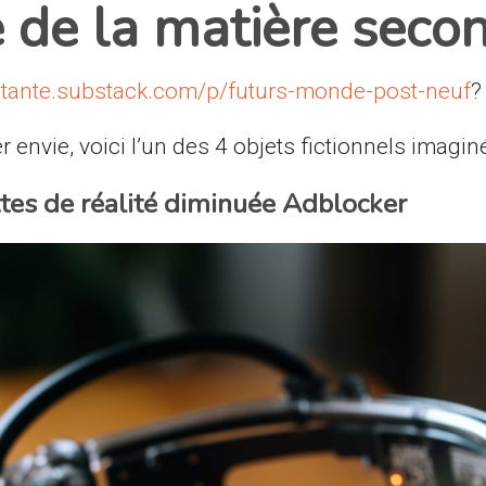
e de la matière secon
utante.substack.com/p/futurs-monde-post-neuf
?
envie, voici l’un des 4 objets fictionnels imagin
tes de réalité diminuée Adblocker