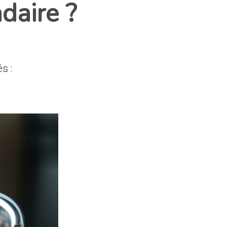
daire ?
és :