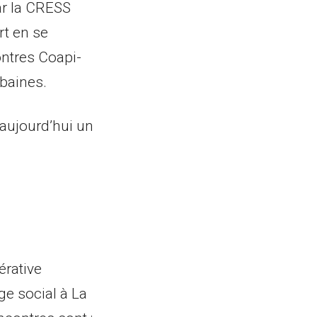
ar la CRESS
rt en se
ntres Coapi-
rbaines.
uent aujourd’hui un
érative
ge social à La