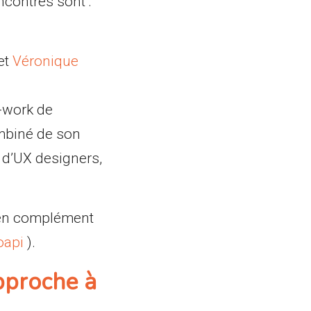
ncontres sont :
et
Véronique
-work de
mbiné de son
h d’UX designers,
, en complément
oapi
).
pproche à