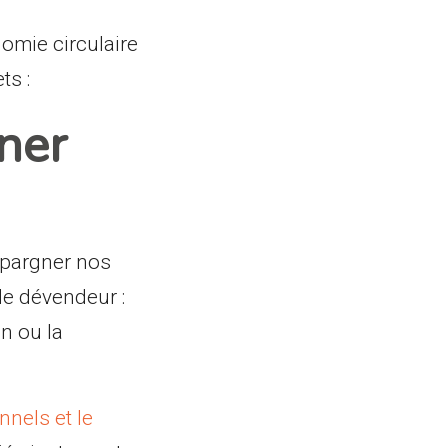
nomie circulaire
ts :
ner
Épargner nos
de dévendeur :
n ou la
nnels et le