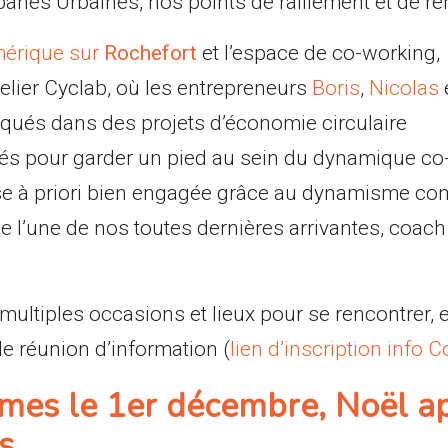
anes Urbaines, nos points de ralliement et de re
mérique sur
Rochefort
et l’espace de co-working,
Atelier Cyclab, où les entrepreneurs
Boris
,
Nicolas
iqués dans des projets d’économie circulaire
vés pour garder un pied au sein du dynamique co
e à priori bien engagée grâce au dynamisme co
de l’une de nos toutes dernières arrivantes, coac
e multiples occasions et lieux pour se rencontrer
lle réunion d’information (
lien d’inscription info C
es le 1er décembre, Noël a
s